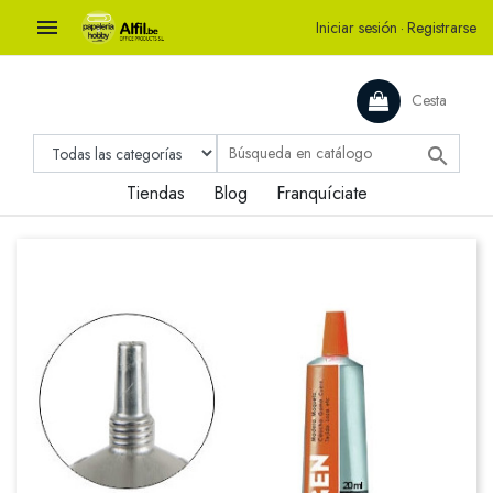

Iniciar sesión
·
Registrarse
Cesta

Tiendas
Blog
Franquíciate