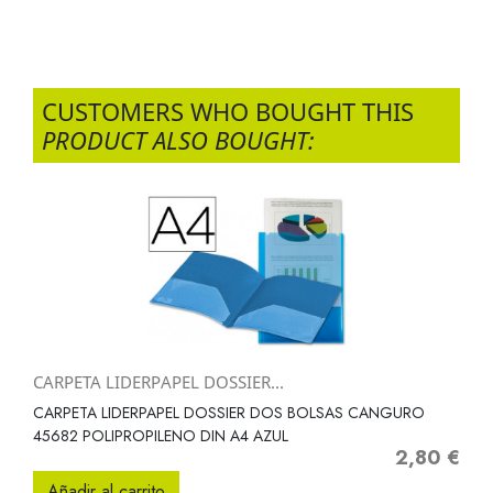
CUSTOMERS WHO BOUGHT THIS
PRODUCT ALSO BOUGHT:
CARPETA LIDERPAPEL DOSSIER...
CARPETA LIDERPAPEL DOSSIER DOS BOLSAS CANGURO
45682 POLIPROPILENO DIN A4 AZUL
2,80 €
Precio
Añadir al carrito