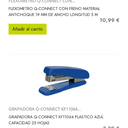
FLEXOMETRO Q-CONNECT CON...
FLEXOMETRO Q-CONNECT CON FRENO MATERIAL
ANTICHOQUE 19 MM DE ANCHO LONGITUD 5 M
10,99 €
Precio
Añadir al carrito
GRAPADORA Q-CONNECT KF11064...
GRAPADORA Q-CONNECT KF11064 PLASTICO AZUL
CAPACIDAD 25 HOJAS