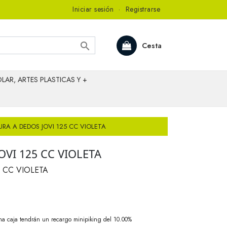
Iniciar sesión
·
Registrarse

Cesta
LAR, ARTES PLASTICAS Y +
URA A DEDOS JOVI 125 CC VIOLETA
OVI 125 CC VIOLETA
 CC VIOLETA
na caja tendrán un recargo minipiking del 10.00%