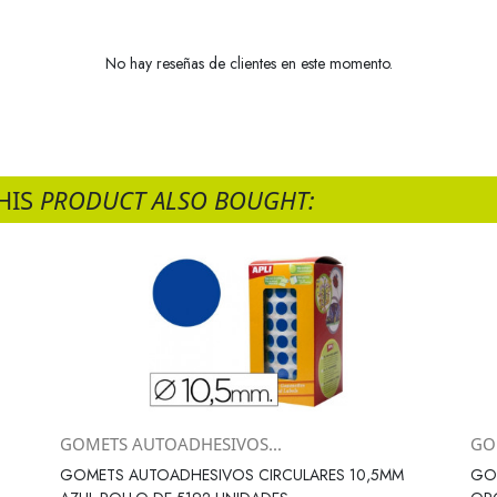
No hay reseñas de clientes en este momento.
HIS
PRODUCT ALSO BOUGHT:
GOMETS AUTOADHESIVOS...
GO
Vista rápida

GOMETS AUTOADHESIVOS CIRCULARES 10,5MM
GO