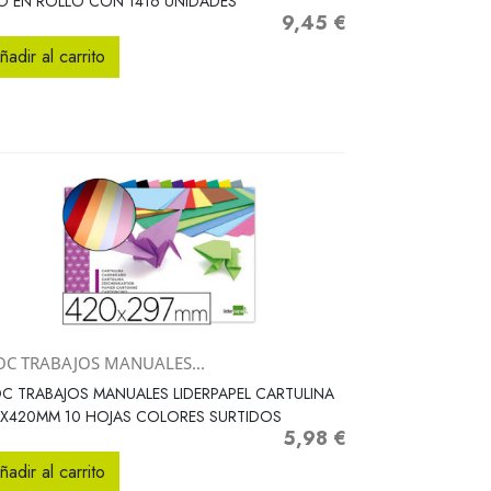
 EN ROLLO CON 1416 UNIDADES
9,45 €
Precio
ñadir al carrito
OC TRABAJOS MANUALES...
Vista rápida

C TRABAJOS MANUALES LIDERPAPEL CARTULINA
7X420MM 10 HOJAS COLORES SURTIDOS
5,98 €
Precio
ñadir al carrito