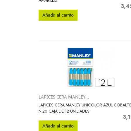
AMARILLO
3,4
Preci
Añadir al carrito
LAPICES CERA MANLEY...
Vista rápida

LAPICES CERA MANLEY UNICOLOR AZUL COBALT
N.20 CAJA DE 12 UNIDADES
3,1
Prec
Añadir al carrito