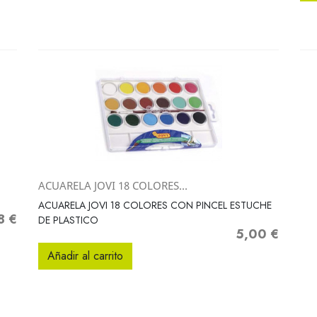
ACUARELA JOVI 18 COLORES...
Vista rápida

ACUARELA JOVI 18 COLORES CON PINCEL ESTUCHE
8 €
o
DE PLASTICO
5,00 €
Precio
Añadir al carrito