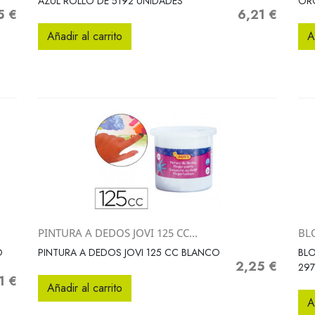
AZUL ROLLO DE 5192 UNIDADES
ORO
5 €
6,21 €
o
Precio
Añadir al carrito
A
PINTURA A DEDOS JOVI 125 CC...
BL
Vista rápida

O
PINTURA A DEDOS JOVI 125 CC BLANCO
BLO
2,25 €
Precio
29
1 €
io
Añadir al carrito
A