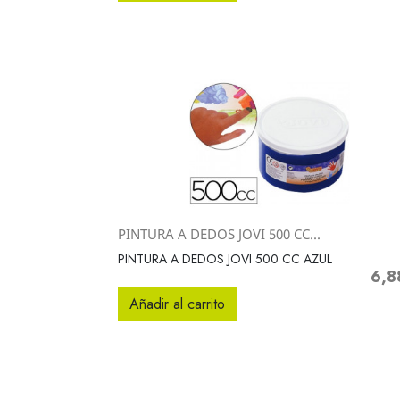
PINTURA A DEDOS JOVI 500 CC...
Vista rápida

PINTURA A DEDOS JOVI 500 CC AZUL
6,8
Preci
Añadir al carrito