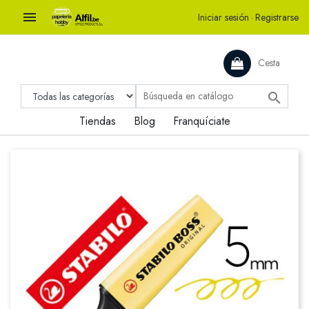

Iniciar sesión
·
Registrarse
Cesta

Tiendas
Blog
Franquíciate