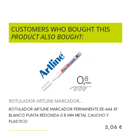
CUSTOMERS WHO BOUGHT THIS
PRODUCT ALSO BOUGHT:
ROTULADOR ARTLINE MARCADOR...
ROTULADOR ARTLINE MARCADOR PERMANENTE EK-444 XF
BLANCO PUNTA REDONDA 0.8 MM METAL CAUCHO Y
PLASTICO
5,06 €
Precio