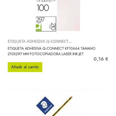
ETIQUETA ADHESIVA Q-CONNECT...
ETIQUETA ADHESIVA Q-CONNECT KF10664 TAMANO
210X297 MM FOTOCOPIADORA LASER INK-JET
0,16 €
Precio
Añadir al carrito