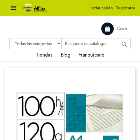

Iniciar sesión
·
Registrarse
Cesta

Tiendas
Blog
Franquíciate