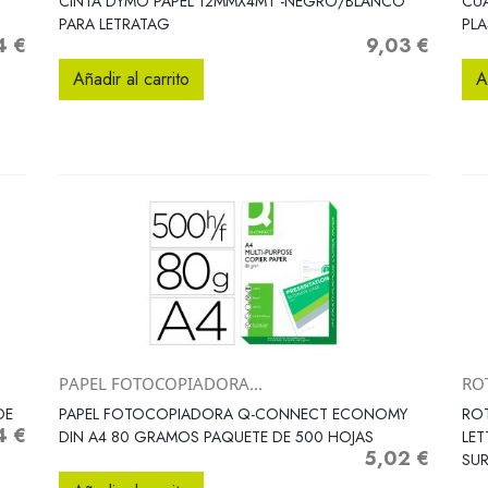
CINTA DYMO PAPEL 12MMX4MT -NEGRO/BLANCO
CUA
PARA LETRATAG
PLA
4 €
9,03 €
o
Precio
Añadir al carrito
A
PAPEL FOTOCOPIADORA...
RO
Vista rápida

DE
PAPEL FOTOCOPIADORA Q-CONNECT ECONOMY
ROT
4 €
io
DIN A4 80 GRAMOS PAQUETE DE 500 HOJAS
LET
5,02 €
Precio
SU