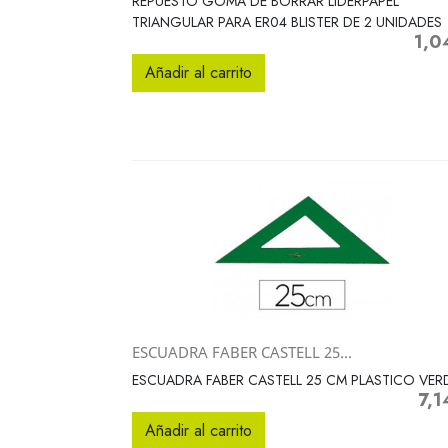
REPUESTO GOMA DE BORRAR LIDERPAPEL
TRIANGULAR PARA ER04 BLISTER DE 2 UNIDADES
1,0
Preci
Añadir al carrito
ESCUADRA FABER CASTELL 25...
Vista rápida

ESCUADRA FABER CASTELL 25 CM PLASTICO VER
7,1
Prec
Añadir al carrito