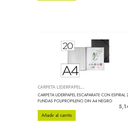
CARPETA LIDERPAPEL...
Vista rápida

CARPETA LIDERPAPEL ESCAPARATE CON ESPIRAL 
FUNDAS POLIPROPILENO DIN A4 NEGRO
5,1
Preci
Añadir al carrito