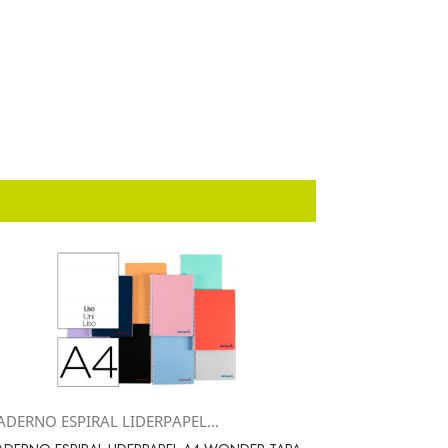
ADERNO ESPIRAL LIDERPAPEL...
Vista rápida
