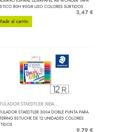
DERNO ESPIRAL LIDERPAPEL A4 WONDER TAPA
STICO 80H 90GR LISO COLORES SURTIDOS
3,47 €
Precio
ñadir al carrito
TULADOR STAEDTLER 3004...
Vista rápida

ULADOR STAEDTLER 3004 DOBLE PUNTA PARA
TERING ESTUCHE DE 12 UNIDADES COLORES
RTIDOS
9,79 €
Precio