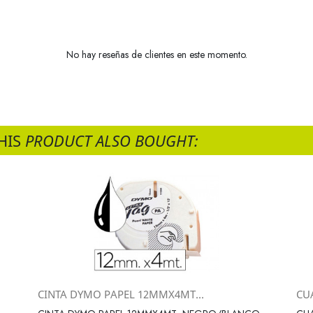
No hay reseñas de clientes en este momento.
HIS
PRODUCT ALSO BOUGHT:
CINTA DYMO PAPEL 12MMX4MT...
CU
Vista rápida
