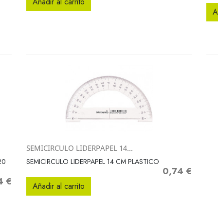
Añadir al carrito
A
SEMICIRCULO LIDERPAPEL 14...
Vista rápida

20
SEMICIRCULO LIDERPAPEL 14 CM PLASTICO
0,74 €
Precio
4 €
o
Añadir al carrito