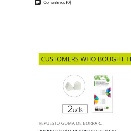
Comentarios (0)
CUSTOMERS WHO BOUGHT T
REPUESTO GOMA DE BORRAR...
Vista rápida
