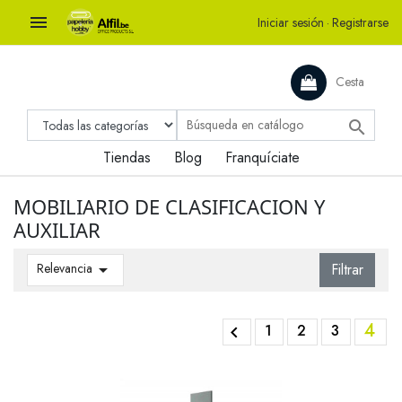

Iniciar sesión
·
Registrarse
Cesta

Tiendas
Blog
Franquíciate
MOBILIARIO DE CLASIFICACION Y
AUXILIAR
Relevancia

Filtrar
4
1
2
3
