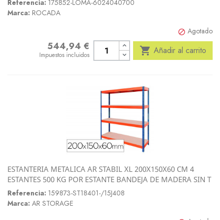
Referencia:
175852-LOMA-6024040700
Marca:
ROCADA
Agotado

544,94 €
Precio

Añadir al carrito
Impuestos incluidos
ESTANTERIA METALICA AR STABIL XL 200X150X60 CM 4
ESTANTES 500 KG POR ESTANTE BANDEJA DE MADERA SIN T
Referencia:
159873-ST18401-/15J408
Marca:
AR STORAGE