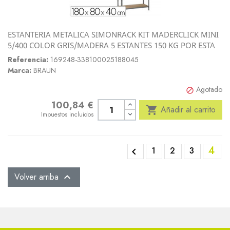
ESTANTERIA METALICA SIMONRACK KIT MADERCLICK MINI
5/400 COLOR GRIS/MADERA 5 ESTANTES 150 KG POR ESTA
Referencia:
169248-338100025188045
Marca:
BRAUN
Agotado

100,84 €
Precio

Añadir al carrito
Impuestos incluidos
4
1
2
3

Volver arriba
