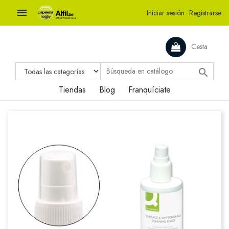

Iniciar sesión
·
Registrarse
Cesta

Tiendas
Blog
Franquíciate