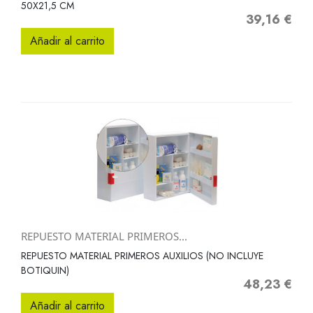
50X21,5 CM
39,16 €
Precio
Añadir al carrito
REPUESTO MATERIAL PRIMEROS...
REPUESTO MATERIAL PRIMEROS AUXILIOS (NO INCLUYE
BOTIQUIN)
48,23 €
Precio
Añadir al carrito