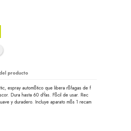
 del producto
ic, espray automßtico que libera rßfagas de f
scor. Dura hasta 60 dÝas. Fßcil de usar. Rec
uave y duradero. Incluye aparato mßs 1 recam