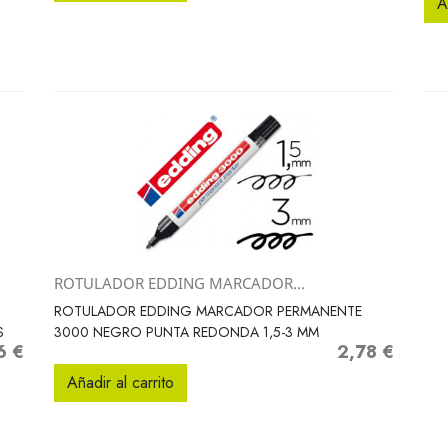
A
ROTULADOR EDDING MARCADOR...
Vista rápida

ROTULADOR EDDING MARCADOR PERMANENTE
S
3000 NEGRO PUNTA REDONDA 1,5-3 MM
6 €
2,78 €
o
Precio
Añadir al carrito