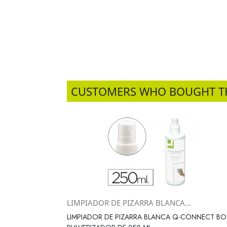
CUSTOMERS WHO BOUGHT T
LIMPIADOR DE PIZARRA BLANCA...
Vista rápida

LIMPIADOR DE PIZARRA BLANCA Q-CONNECT BO