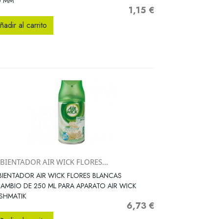
0 MM
1,15 €
Precio
ñadir al carrito
BIENTADOR AIR WICK FLORES...
Vista rápida

IENTADOR AIR WICK FLORES BLANCAS
AMBIO DE 250 ML PARA APARATO AIR WICK
SHMATIK
6,73 €
Precio