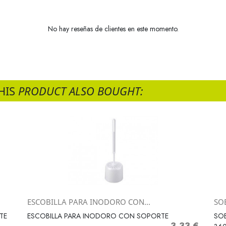
No hay reseñas de clientes en este momento.
HIS
PRODUCT ALSO BOUGHT:
ESCOBILLA PARA INODORO CON...
SO
Vista rápida

TE
ESCOBILLA PARA INODORO CON SOPORTE
SOB