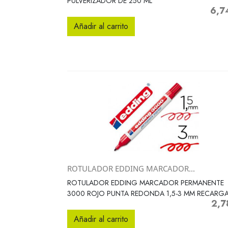
PULVERIZADOR DE 250 ML
6,7
Preci
Añadir al carrito
ROTULADOR EDDING MARCADOR...
Vista rápida

ROTULADOR EDDING MARCADOR PERMANENTE
3000 ROJO PUNTA REDONDA 1,5-3 MM RECARGA
2,7
Preci
Añadir al carrito