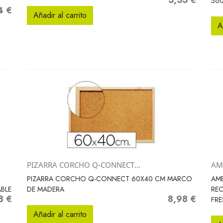
3,33 €
Precio
36
4 €
o
Añadir al carrito
A
PIZARRA CORCHO Q-CONNECT...
AM
Vista rápida

PIZARRA CORCHO Q-CONNECT 60X40 CM MARCO
AMB
BLE
DE MADERA
REC
8 €
8,98 €
o
Precio
FRE
Añadir al carrito