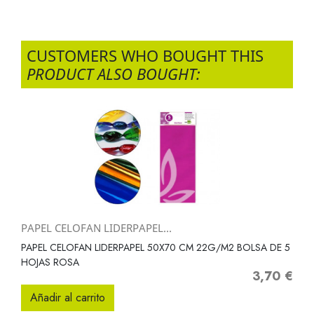
CUSTOMERS WHO BOUGHT THIS
PRODUCT ALSO BOUGHT:
PAPEL CELOFAN LIDERPAPEL...
PAPEL CELOFAN LIDERPAPEL 50X70 CM 22G/M2 BOLSA DE 5
HOJAS ROSA
3,70 €
Precio
Añadir al carrito