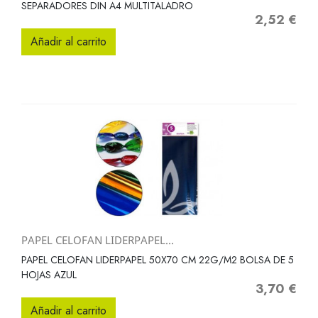
SEPARADORES DIN A4 MULTITALADRO
2,52 €
Precio
Añadir al carrito
PAPEL CELOFAN LIDERPAPEL...
PAPEL CELOFAN LIDERPAPEL 50X70 CM 22G/M2 BOLSA DE 5
HOJAS AZUL
3,70 €
Precio
Añadir al carrito