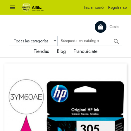

Iniciar sesión
·
Registrarse
Cesta

Tiendas
Blog
Franquíciate