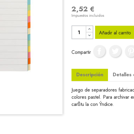
2,52 €
Impuestos incluidos
Añadir al carrito
Compartir
Descripción
Detalles
Juego de separadores fabrica
colores pastel. Para archivar 
carßtu la con Ýndice.