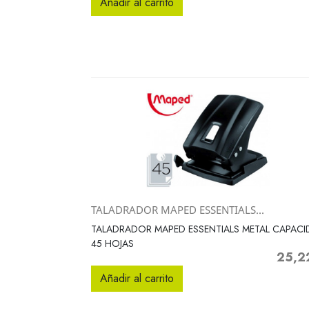
Añadir al carrito
TALADRADOR MAPED ESSENTIALS...
Vista rápida

TALADRADOR MAPED ESSENTIALS METAL CAPAC
45 HOJAS
25,2
Precio
Añadir al carrito