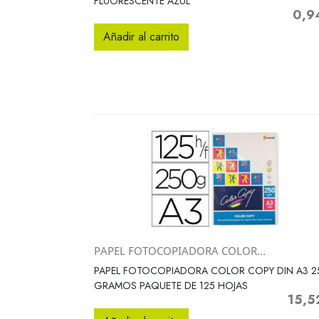
FLUORESCENTE AZUL
0,9
Precio
Añadir al carrito
PAPEL FOTOCOPIADORA COLOR...
Vista rápida

PAPEL FOTOCOPIADORA COLOR COPY DIN A3 2
GRAMOS PAQUETE DE 125 HOJAS
15,5
Precio