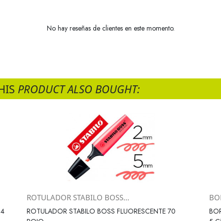
No hay reseñas de clientes en este momento.
HIS
PRODUCT ALSO BOUGHT:
ROTULADOR STABILO BOSS...
BO
Vista rápida

64
ROTULADOR STABILO BOSS FLUORESCENTE 70
BOR