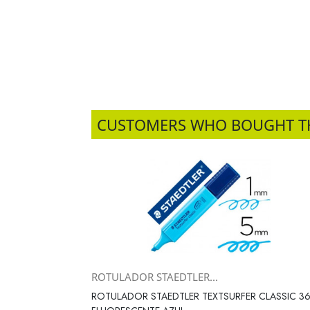
CUSTOMERS WHO BOUGHT T
ROTULADOR STAEDTLER...
Vista rápida

ROTULADOR STAEDTLER TEXTSURFER CLASSIC 3