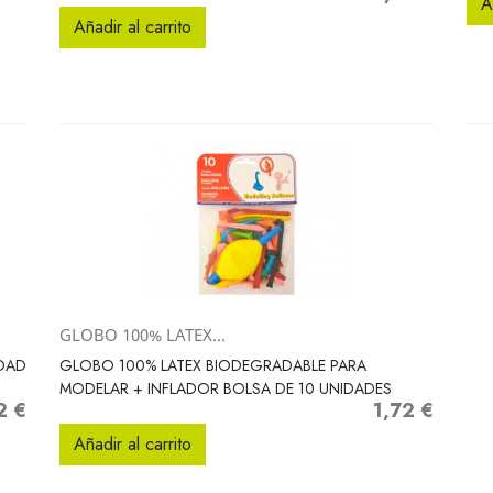
A
Añadir al carrito
GLOBO 100% LATEX...
Vista rápida

IDAD
GLOBO 100% LATEX BIODEGRADABLE PARA
MODELAR + INFLADOR BOLSA DE 10 UNIDADES
2 €
1,72 €
Precio
Añadir al carrito