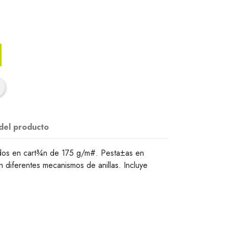
 del producto
dos en cart¾n de 175 g/m#. Pesta±as en
en diferentes mecanismos de anillas. Incluye