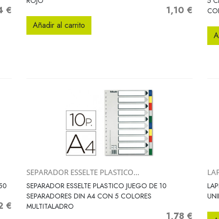
ROJO
5 C
4 €
1,10 €
Precio
CO
Añadir al carrito
A
SEPARADOR ESSELTE PLASTICO...
LAP
Vista rápida

50
SEPARADOR ESSELTE PLASTICO JUEGO DE 10
LAP
SEPARADORES DIN A4 CON 5 COLORES
UN
2 €
MULTITALADRO
1,78 €
Precio