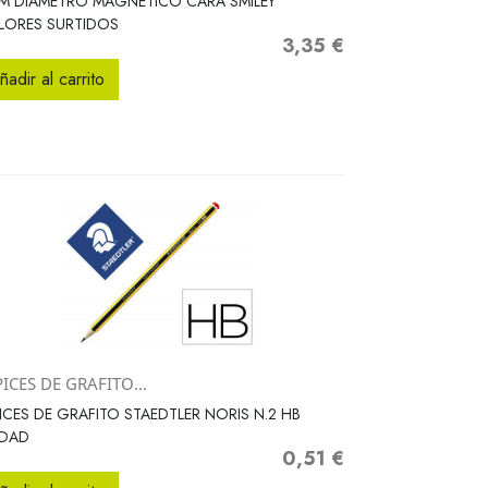
M DIAMETRO MAGNETICO CARA SMILEY
LORES SURTIDOS
3,35 €
Precio
ñadir al carrito
ICES DE GRAFITO...
Vista rápida

ICES DE GRAFITO STAEDTLER NORIS N.2 HB
IDAD
0,51 €
Precio