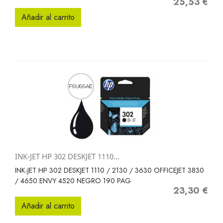
25,53 €
Precio
Añadir al carrito
INK-JET HP 302 DESKJET 1110...
INK-JET HP 302 DESKJET 1110 / 2130 / 3630 OFFICEJET 3830
/ 4650 ENVY 4520 NEGRO 190 PAG
23,30 €
Precio
Añadir al carrito