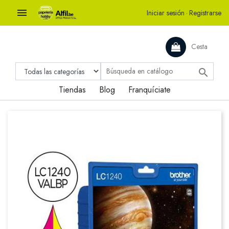

Iniciar sesión
·
Registrarse
Cesta

Tiendas
Blog
Franquíciate