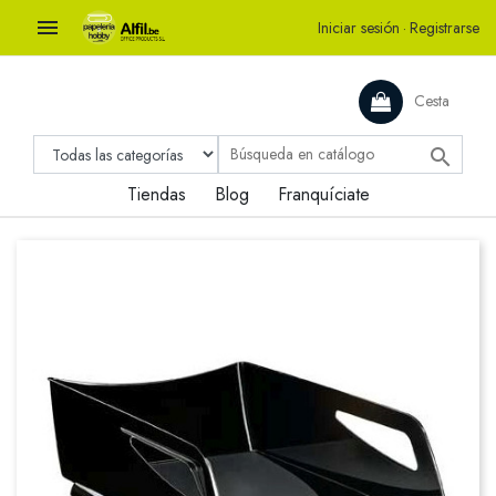

Iniciar sesión
·
Registrarse
Cesta

Tiendas
Blog
Franquíciate