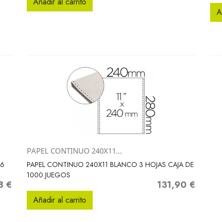
Añadir al carrito
A
PAPEL CONTINUO 240X11...
Vista rápida

 6
PAPEL CONTINUO 240X11 BLANCO 3 HOJAS CAJA DE
1000 JUEGOS
8 €
131,90 €
o
Precio
Añadir al carrito