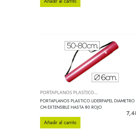
Añadir al carrito
PORTAPLANOS PLASTICO...
Vista rápida

PORTAPLANOS PLASTICO LIDERPAPEL DIAMETRO
CM EXTENSIBLE HASTA 80 ROJO
7,4
Preci
Añadir al carrito