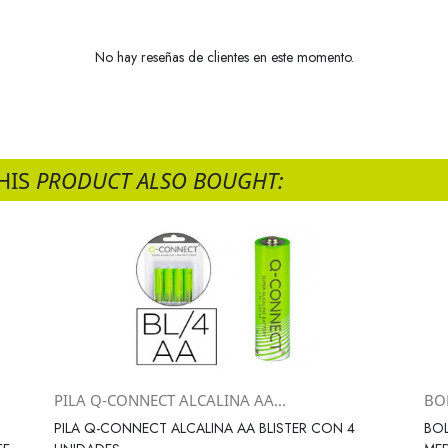
No hay reseñas de clientes en este momento.
HIS
PRODUCT ALSO BOUGHT:
PILA Q-CONNECT ALCALINA AA...
BO
Vista rápida

PILA Q-CONNECT ALCALINA AA BLISTER CON 4
BO