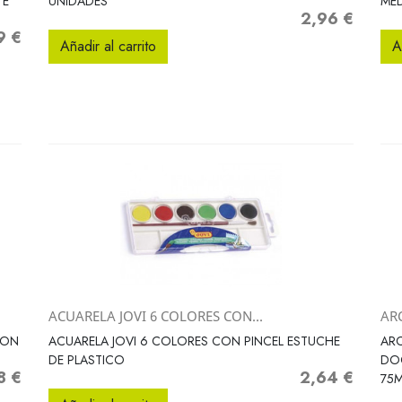
TE
UNIDADES
MED
2,96 €
Precio
9 €
o
Añadir al carrito
A
ACUARELA JOVI 6 COLORES CON...
AR
Vista rápida

ION
ACUARELA JOVI 6 COLORES CON PINCEL ESTUCHE
ARC
DE PLASTICO
DO
8 €
2,64 €
o
Precio
75