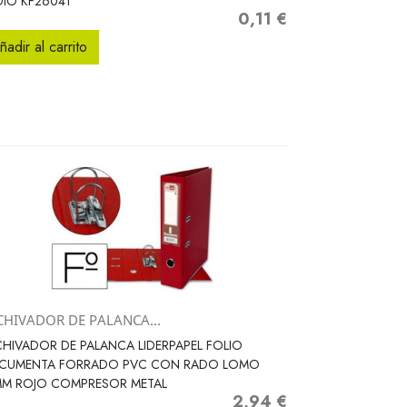
IO KF26041
0,11 €
Precio
ñadir al carrito
CHIVADOR DE PALANCA...
Vista rápida

HIVADOR DE PALANCA LIDERPAPEL FOLIO
CUMENTA FORRADO PVC CON RADO LOMO
MM ROJO COMPRESOR METAL
2,94 €
Precio