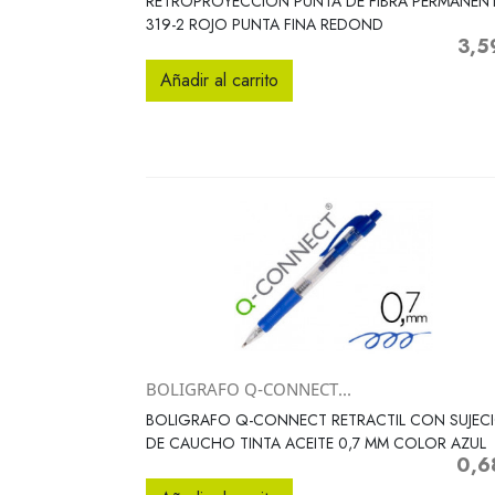
RETROPROYECCION PUNTA DE FIBRA PERMANEN
319-2 ROJO PUNTA FINA REDOND
3,5
Preci
Añadir al carrito
BOLIGRAFO Q-CONNECT...
Vista rápida

BOLIGRAFO Q-CONNECT RETRACTIL CON SUJEC
DE CAUCHO TINTA ACEITE 0,7 MM COLOR AZUL
0,6
Preci