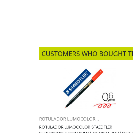
CUSTOMERS WHO BOUGHT T
ROTULADOR LUMOCOLOR...
Vista rápida

ROTULADOR LUMOCOLOR STAEDTLER