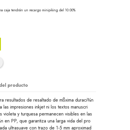
na caja tendrán un recargo minipiking del 10.00%
 del producto
ra resultados de resaltado de mßxima duraci¾n
as impresiones inkjet ni los textos manuscri
violeta y turquesa permanecen visibles en las
 en PP, que garantiza una larga vida del pro
lada ultrasuave con trazo de 1-5 mm aproximad