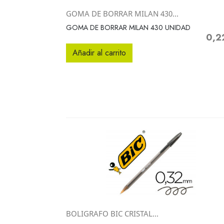
GOMA DE BORRAR MILAN 430...
Vista rápida

GOMA DE BORRAR MILAN 430 UNIDAD
0,2
Preci
Añadir al carrito
BOLIGRAFO BIC CRISTAL...
Vista rápida
