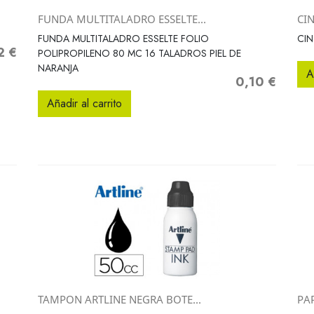
FUNDA MULTITALADRO ESSELTE...
CI
Vista rápida

FUNDA MULTITALADRO ESSELTE FOLIO
CIN
2 €
o
POLIPROPILENO 80 MC 16 TALADROS PIEL DE
NARANJA
A
0,10 €
Precio
Añadir al carrito
TAMPON ARTLINE NEGRA BOTE...
PAP
Vista rápida
