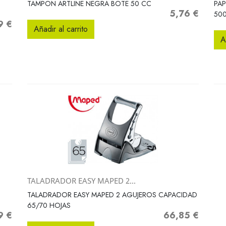
TAMPON ARTLINE NEGRA BOTE 50 CC
PAP
5,76 €
Precio
500
9 €
o
Añadir al carrito
A
TALADRADOR EASY MAPED 2...
Vista rápida

TALADRADOR EASY MAPED 2 AGUJEROS CAPACIDAD
65/70 HOJAS
9 €
66,85 €
o
Precio