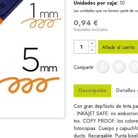
Unidades por caja:
10
Las unidades que no formen parte de u
0,94 €
Impuestos incluidos
Añadir al carrito
Compartir
Descripción
Detalles
Con gran dep¾sito de tinta pa
. INKÀJET SAFE: no emborrona l
tos. COPY PROOF: los colores 
fotocopias. Cuerpo y capuch¾n
ducto. Recargable. Punta bise