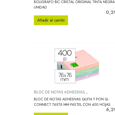
BOLIGRAFO BIC CRISTAL ORIGINAL TINTA NEGRA
UNIDAD
0,2
Preci
Añadir al carrito
BLOC DE NOTAS ADHESIVAS...
Vista rápida

BLOC DE NOTAS ADHESIVAS QUITA Y PON Q-
CONNECT 76X76 MM PASTEL CON 400 HOJAS
6,2
Preci