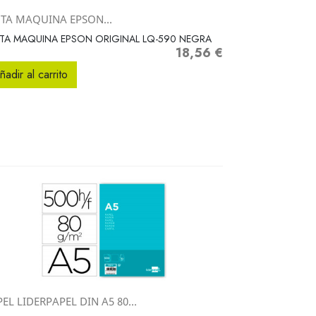
NTA MAQUINA EPSON...
Vista rápida

TA MAQUINA EPSON ORIGINAL LQ-590 NEGRA
18,56 €
Precio
ñadir al carrito
EL LIDERPAPEL DIN A5 80...
Vista rápida
