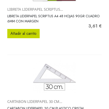
LIBRETA LIDERPAPEL SCRIPTUS...
LIBRETA LIDERPAPEL SCRIPTUS A4 48 HOJAS 90GR CUADRO
6MM CON MARGEN
3,61 €
Precio
Añadir al carrito
CARTABON LIDERPAPEL 30 CM...
CARTABON LIDERPAPEL 30 CM PLASTICO CRISTAL