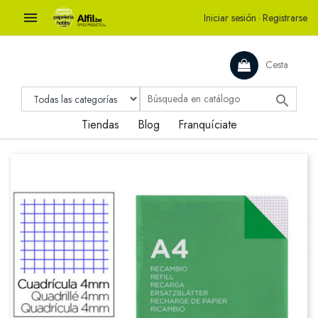

Iniciar sesión
·
Registrarse
Cesta

Tiendas
Blog
Franquíciate