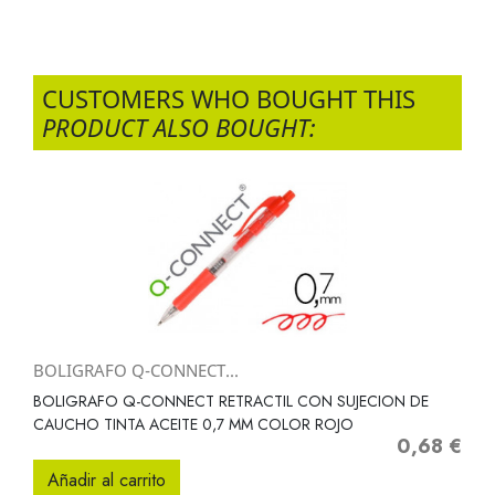
CUSTOMERS WHO BOUGHT THIS
PRODUCT ALSO BOUGHT:
BOLIGRAFO Q-CONNECT...
BOLIGRAFO Q-CONNECT RETRACTIL CON SUJECION DE
CAUCHO TINTA ACEITE 0,7 MM COLOR ROJO
0,68 €
Precio
Añadir al carrito