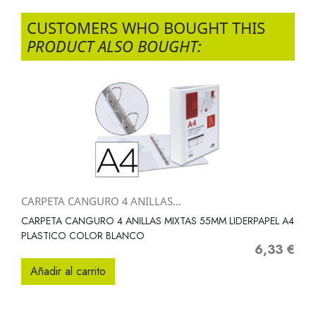
CUSTOMERS WHO BOUGHT THIS
PRODUCT ALSO BOUGHT:
CARPETA CANGURO 4 ANILLAS...
CARPETA CANGURO 4 ANILLAS MIXTAS 55MM LIDERPAPEL A4
PLASTICO COLOR BLANCO
6,33 €
Precio
Añadir al carrito