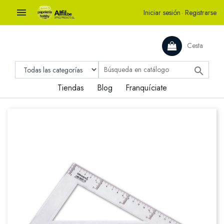

Iniciar sesión
·
Registrarse
Cesta

Tiendas
Blog
Franquíciate