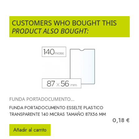
CUSTOMERS WHO BOUGHT THIS
PRODUCT ALSO BOUGHT:
FUNDA PORTADOCUMENTO...
FUNDA PORTADOCUMENTO ESSELTE PLASTICO
TRANSPARENTE 140 MICRAS TAMAÑO 87X56 MM
0,18 €
Precio
Añadir al carrito