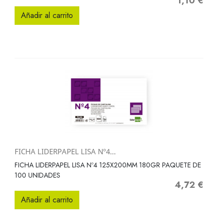
1,10 €
Precio
Añadir al carrito
FICHA LIDERPAPEL LISA Nº4...
FICHA LIDERPAPEL LISA Nº4 125X200MM 180GR PAQUETE DE
100 UNIDADES
4,72 €
Precio
Añadir al carrito