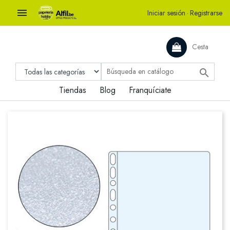

Iniciar sesión
·
Registrarse
Cesta

Tiendas
Blog
Franquíciate