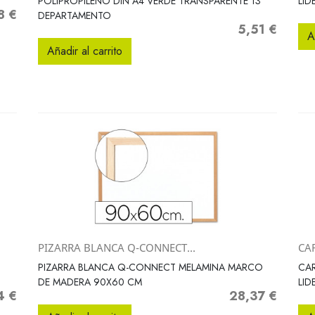
POLIPROPILENO DIN A4 VERDE TRANSPARENTE 13
LID
8 €
o
DEPARTAMENTO
5,51 €
Precio
A
Añadir al carrito
PIZARRA BLANCA Q-CONNECT...
CA
Vista rápida

PIZARRA BLANCA Q-CONNECT MELAMINA MARCO
CAR
DE MADERA 90X60 CM
LID
4 €
28,37 €
o
Precio