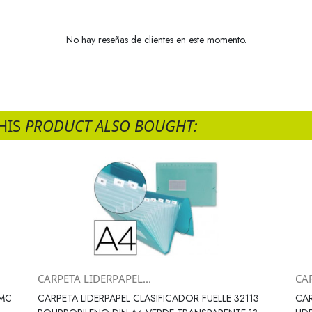
No hay reseñas de clientes en este momento.
HIS
PRODUCT ALSO BOUGHT:
CARPETA LIDERPAPEL...
CA
Vista rápida

 MC
CARPETA LIDERPAPEL CLASIFICADOR FUELLE 32113
CAR