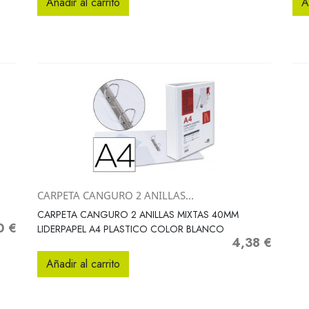
Añadir al carrito
A
CARPETA CANGURO 2 ANILLAS...
Vista rápida

CARPETA CANGURO 2 ANILLAS MIXTAS 40MM
0 €
o
LIDERPAPEL A4 PLASTICO COLOR BLANCO
4,38 €
Precio
Añadir al carrito