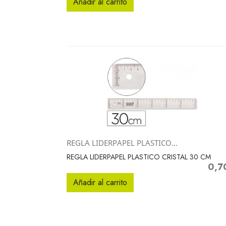
Añadir al carrito
REGLA LIDERPAPEL PLASTICO...
Vista rápida

REGLA LIDERPAPEL PLASTICO CRISTAL 30 CM
0,7
Preci
Añadir al carrito