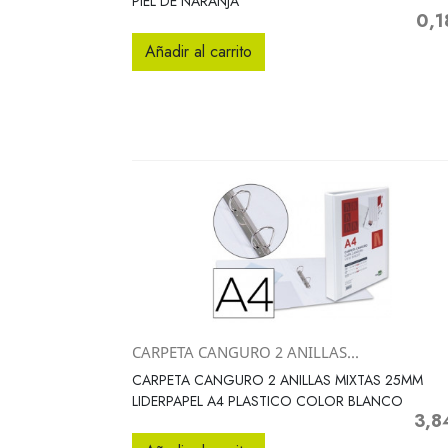
PIEL DE NARANJA
0,1
Preci
Añadir al carrito
CARPETA CANGURO 2 ANILLAS...
Vista rápida

CARPETA CANGURO 2 ANILLAS MIXTAS 25MM
LIDERPAPEL A4 PLASTICO COLOR BLANCO
3,8
Preci