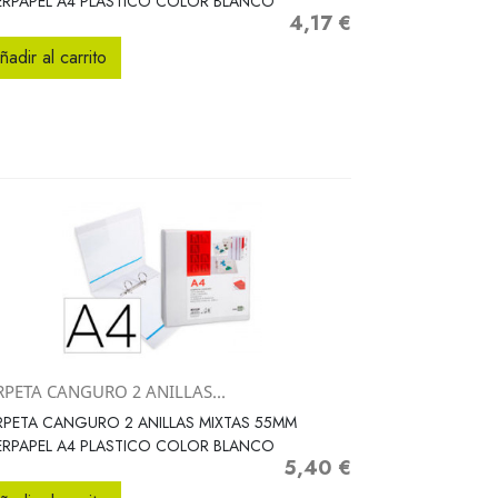
ERPAPEL A4 PLASTICO COLOR BLANCO
4,17 €
Precio
ñadir al carrito
RPETA CANGURO 2 ANILLAS...
Vista rápida

PETA CANGURO 2 ANILLAS MIXTAS 55MM
ERPAPEL A4 PLASTICO COLOR BLANCO
5,40 €
Precio