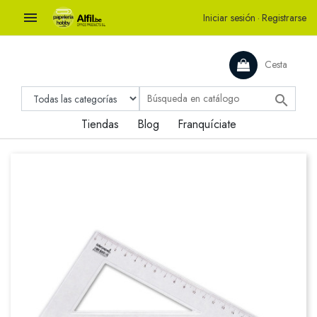

Iniciar sesión
·
Registrarse
Cesta

Tiendas
Blog
Franquíciate