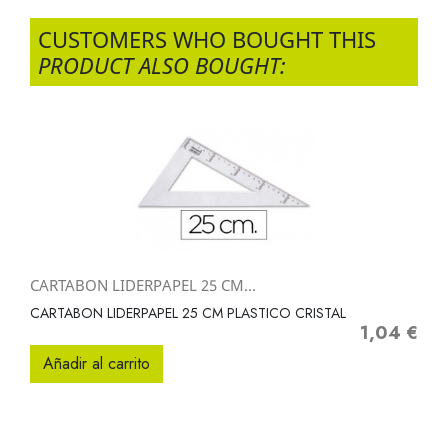
CUSTOMERS WHO BOUGHT THIS
PRODUCT ALSO BOUGHT:
CARTABON LIDERPAPEL 25 CM...
CARTABON LIDERPAPEL 25 CM PLASTICO CRISTAL
1,04 €
Precio
Añadir al carrito