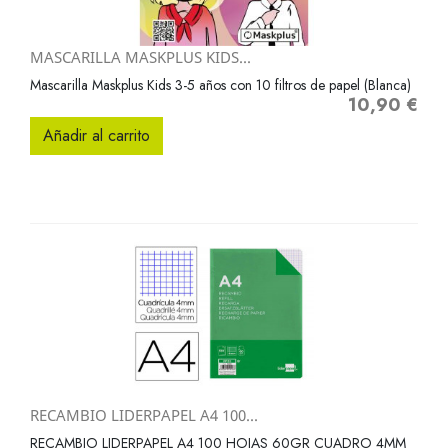
MASCARILLA MASKPLUS KIDS...
Mascarilla Maskplus Kids 3-5 años con 10 filtros de papel (Blanca)
10,90 €
Precio
Añadir al carrito
RECAMBIO LIDERPAPEL A4 100...
RECAMBIO LIDERPAPEL A4 100 HOJAS 60GR CUADRO 4MM