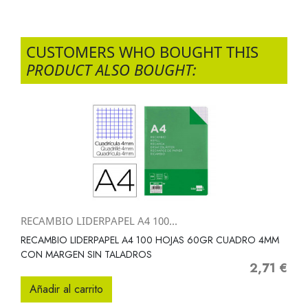
CUSTOMERS WHO BOUGHT THIS
PRODUCT ALSO BOUGHT:
RECAMBIO LIDERPAPEL A4 100...
RECAMBIO LIDERPAPEL A4 100 HOJAS 60GR CUADRO 4MM
CON MARGEN SIN TALADROS
2,71 €
Precio
Añadir al carrito