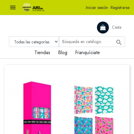

Iniciar sesión
·
Registrarse
Cesta

Tiendas
Blog
Franquíciate