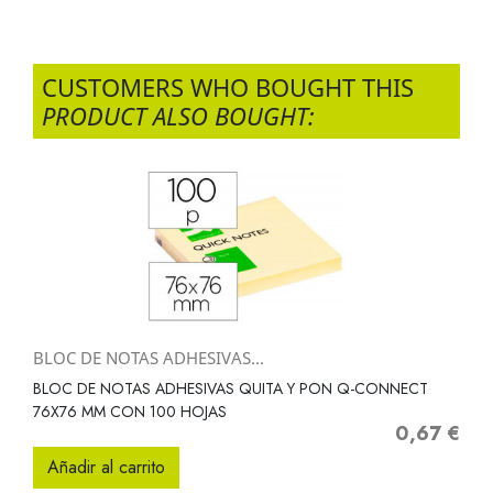
CUSTOMERS WHO BOUGHT THIS
PRODUCT ALSO BOUGHT:
BLOC DE NOTAS ADHESIVAS...
BLOC DE NOTAS ADHESIVAS QUITA Y PON Q-CONNECT
76X76 MM CON 100 HOJAS
0,67 €
Precio
Añadir al carrito