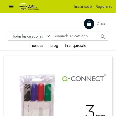

Iniciar sesión
·
Registrarse
Cesta

Tiendas
Blog
Franquíciate