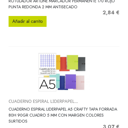
ROTULADOR ARTLINE MARCADOR PERMANENTE 170 ROJO
PUNTA REDONDA 2 MM ANTISECADO
2,84 €
Precio
Añadir al carrito
CUADERNO ESPIRAL LIDERPAPEL...
CUADERNO ESPIRAL LIDERPAPEL A5 CRAFTY TAPA FORRADA
80H 90GR CUADRO 5 MM CON MARGEN COLORES
SURTIDOS
3,07 €
Precio