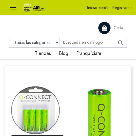

Iniciar sesión
·
Registrarse
Cesta

Tiendas
Blog
Franquíciate