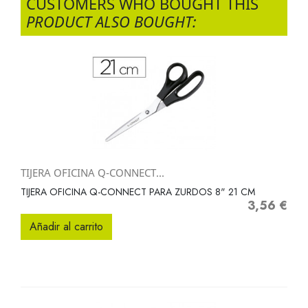
CUSTOMERS WHO BOUGHT THIS
PRODUCT ALSO BOUGHT:
TIJERA OFICINA Q-CONNECT...
TIJERA OFICINA Q-CONNECT PARA ZURDOS 8" 21 CM
3,56 €
Precio
Añadir al carrito