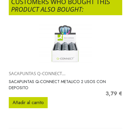
CUSTOMERS WHO BOUGHT THIS
PRODUCT ALSO BOUGHT:
SACAPUNTAS Q-CONNECT...
SACAPUNTAS Q-CONNECT METALICO 2 USOS CON
DEPOSITO
3,79 €
Precio
Añadir al carrito