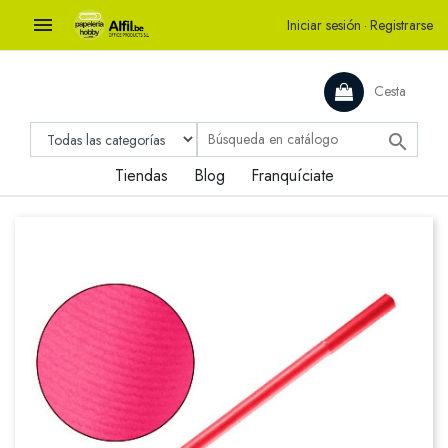

Iniciar sesión
·
Registrarse
Cesta

Tiendas
Blog
Franquíciate