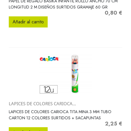
PAPEL DE REGALO BASIKA INFANTIL ROLLO ANCHO 70 CM
LONGITUD 2 M DISEÑOS SURTIDOS GRAMAJE 60 GR
0,80 €
Precio
Añadir al carrito
LAPICES DE COLORES CARIOCA...
LAPICES DE COLORES CARIOCA TITA MINA 3 MM TUBO
CARTON 12 COLORES SURTIDOS + SACAPUNTAS
2,25 €
Precio