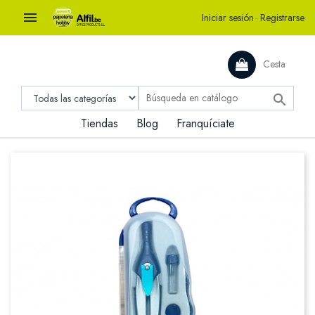

Iniciar sesión
·
Registrarse
Cesta

Tiendas
Blog
Franquíciate