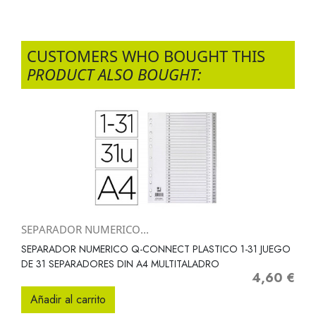
CUSTOMERS WHO BOUGHT THIS
PRODUCT ALSO BOUGHT:
SEPARADOR NUMERICO...
SEPARADOR NUMERICO Q-CONNECT PLASTICO 1-31 JUEGO
DE 31 SEPARADORES DIN A4 MULTITALADRO
4,60 €
Precio
Añadir al carrito