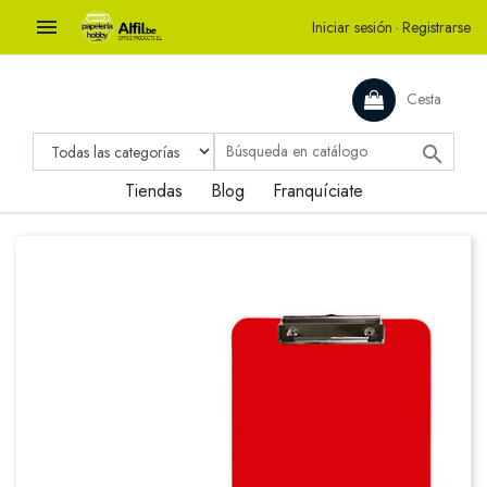

Iniciar sesión
·
Registrarse
Cesta

Tiendas
Blog
Franquíciate