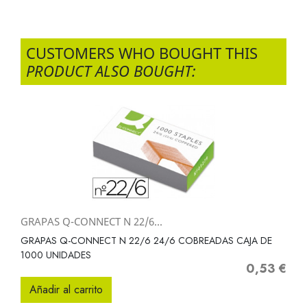
CUSTOMERS WHO BOUGHT THIS
PRODUCT ALSO BOUGHT:
GRAPAS Q-CONNECT N 22/6...
GRAPAS Q-CONNECT N 22/6 24/6 COBREADAS CAJA DE
1000 UNIDADES
0,53 €
Precio
Añadir al carrito