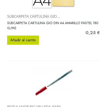
SUBCARPETA CARTULINA GIO...
SUBCARPETA CARTULINA GIO DIN A4 AMARILLO PASTEL 180
G/M2
0,25 €
Precio
Añadir al carrito
ROTULADOR BIC VELLEDA PARA...