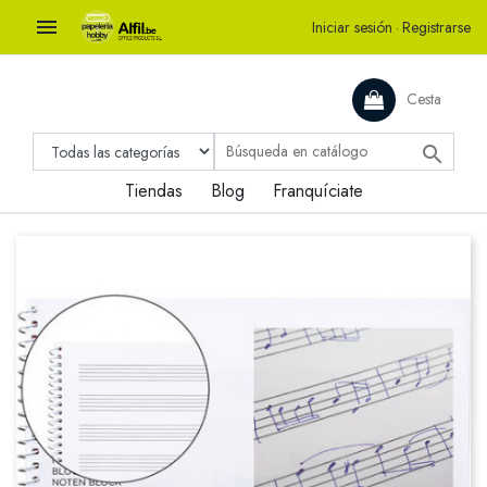

Iniciar sesión
·
Registrarse
Cesta

Tiendas
Blog
Franquíciate