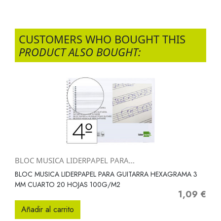
CUSTOMERS WHO BOUGHT THIS
PRODUCT ALSO BOUGHT:
BLOC MUSICA LIDERPAPEL PARA...
BLOC MUSICA LIDERPAPEL PARA GUITARRA HEXAGRAMA 3
MM CUARTO 20 HOJAS 100G/M2
1,09 €
Precio
Añadir al carrito