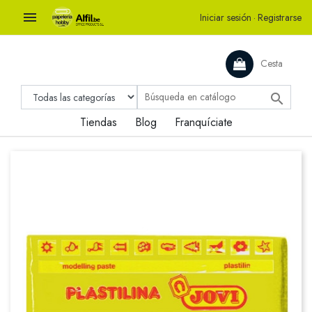

Iniciar sesión
·
Registrarse
Cesta

Tiendas
Blog
Franquíciate