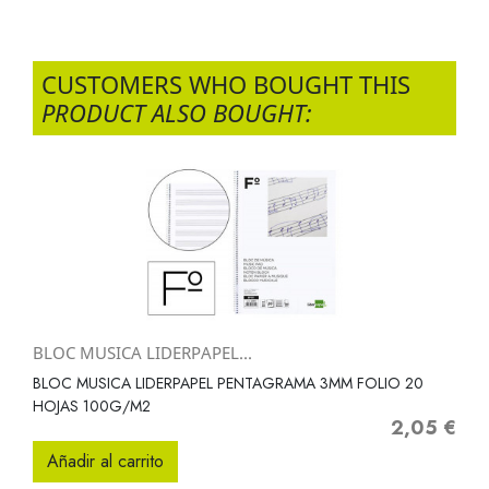
CUSTOMERS WHO BOUGHT THIS
PRODUCT ALSO BOUGHT:
BLOC MUSICA LIDERPAPEL...
BLOC MUSICA LIDERPAPEL PENTAGRAMA 3MM FOLIO 20
HOJAS 100G/M2
2,05 €
Precio
Añadir al carrito