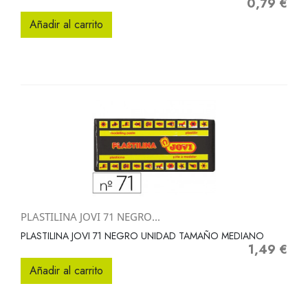
0,79 €
Precio
Añadir al carrito
PLASTILINA JOVI 71 NEGRO...
PLASTILINA JOVI 71 NEGRO UNIDAD TAMAÑO MEDIANO
1,49 €
Precio
Añadir al carrito