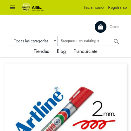

Iniciar sesión
·
Registrarse
Cesta

Tiendas
Blog
Franquíciate