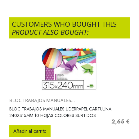
CUSTOMERS WHO BOUGHT THIS
PRODUCT ALSO BOUGHT:
BLOC TRABAJOS MANUALES...
BLOC TRABAJOS MANUALES LIDERPAPEL CARTULINA
240X315MM 10 HOJAS COLORES SURTIDOS
2,65 €
Precio
Añadir al carrito