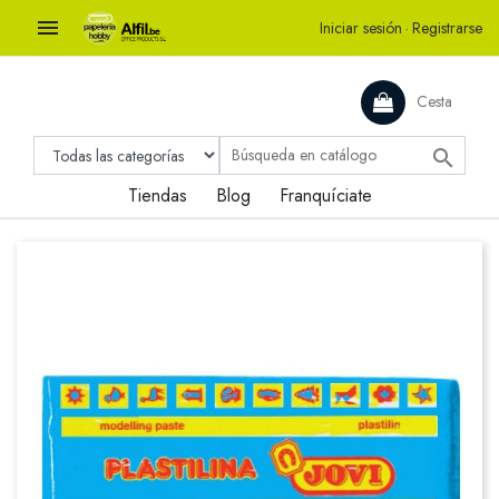

Iniciar sesión
·
Registrarse
Cesta

Tiendas
Blog
Franquíciate