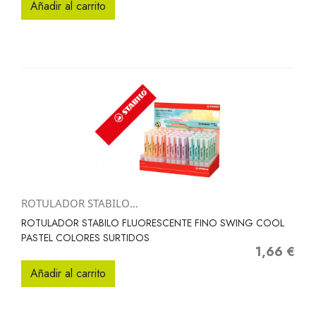
Añadir al carrito
ROTULADOR STABILO...
ROTULADOR STABILO FLUORESCENTE FINO SWING COOL
PASTEL COLORES SURTIDOS
1,66 €
Precio
Añadir al carrito