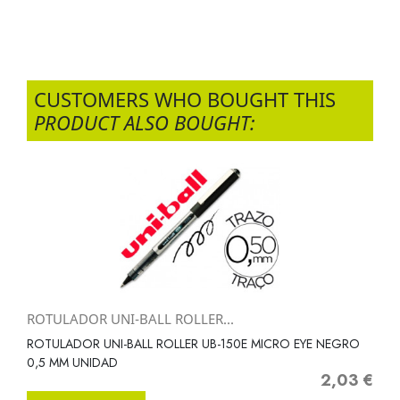
CUSTOMERS WHO BOUGHT THIS
PRODUCT ALSO BOUGHT:
ROTULADOR UNI-BALL ROLLER...
ROTULADOR UNI-BALL ROLLER UB-150E MICRO EYE NEGRO
0,5 MM UNIDAD
2,03 €
Precio