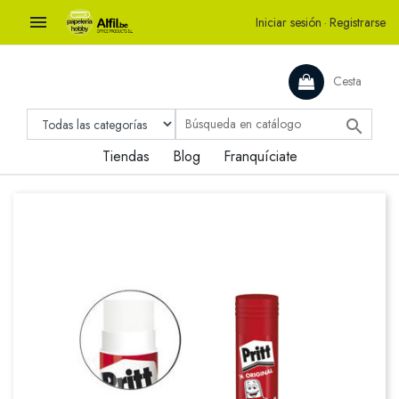

Iniciar sesión
·
Registrarse
Cesta

Tiendas
Blog
Franquíciate