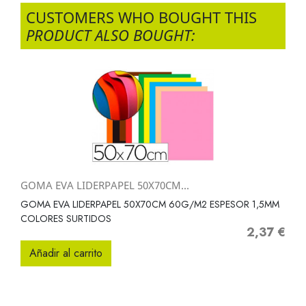
CUSTOMERS WHO BOUGHT THIS
PRODUCT ALSO BOUGHT:
GOMA EVA LIDERPAPEL 50X70CM...
GOMA EVA LIDERPAPEL 50X70CM 60G/M2 ESPESOR 1,5MM
COLORES SURTIDOS
2,37 €
Precio
Añadir al carrito