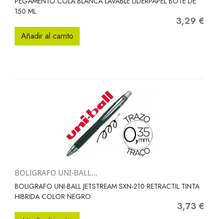
PEGAMENTO COLA BLANCA LAVABLE LIDERPAPEL BOTE DE
150 ML
3,29 €
Precio
Añadir al carrito
BOLIGRAFO UNI-BALL...
BOLIGRAFO UNI-BALL JETSTREAM SXN-210 RETRACTIL TINTA
HIBRIDA COLOR NEGRO
3,73 €
Precio