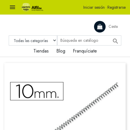

Iniciar sesión
·
Registrarse
Cesta

Tiendas
Blog
Franquíciate