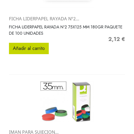
FICHA LIDERPAPEL RAYADA Nº2...
FICHA LIDERPAPEL RAYADA Nº2 75X125 MM 180GR PAQUETE
DE 100 UNIDADES
2,12 €
Precio
Añadir al carrito
IMAN PARA SUJECION...