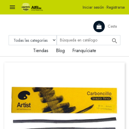

Iniciar sesión
·
Registrarse
Cesta

Tiendas
Blog
Franquíciate