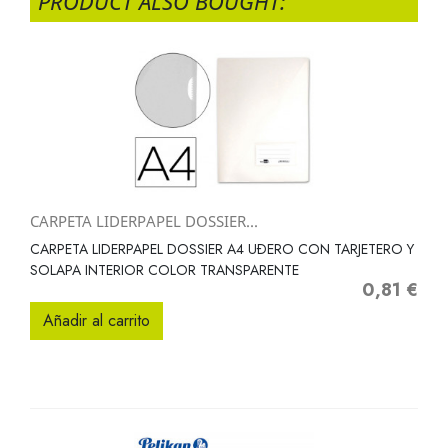
PRODUCT ALSO BOUGHT:
CARPETA LIDERPAPEL DOSSIER...
CARPETA LIDERPAPEL DOSSIER A4 UÐERO CON TARJETERO Y
SOLAPA INTERIOR COLOR TRANSPARENTE
0,81 €
Precio
Añadir al carrito