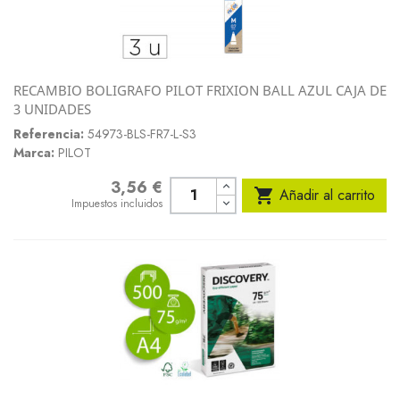
RECAMBIO BOLIGRAFO PILOT FRIXION BALL AZUL CAJA DE
3 UNIDADES
Referencia:
54973-BLS-FR7-L-S3
Marca:
PILOT
3,56 €
Precio

Añadir al carrito
Impuestos incluidos