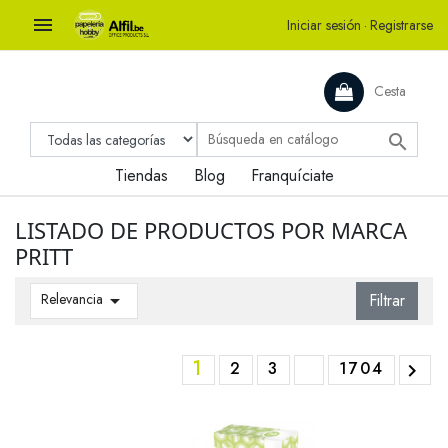

Iniciar sesión
·
Registrarse
Cesta

Tiendas
Blog
Franquíciate
LISTADO DE PRODUCTOS POR MARCA
PRITT
Relevancia

Filtrar
1
2
3
1704
