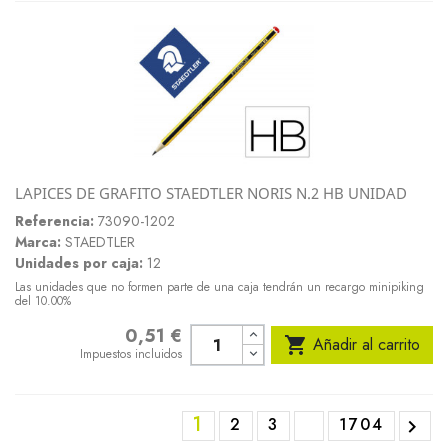
LAPICES DE GRAFITO STAEDTLER NORIS N.2 HB UNIDAD
Referencia:
73090-1202
Marca:
STAEDTLER
Unidades por caja:
12
Las unidades que no formen parte de una caja tendrán un recargo minipiking
del 10.00%
0,51 €
Precio

Añadir al carrito
Impuestos incluidos
1
2
3
1704
