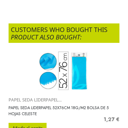
CUSTOMERS WHO BOUGHT THIS
PRODUCT ALSO BOUGHT:
PAPEL SEDA LIDERPAPEL...
PAPEL SEDA LIDERPAPEL 52X76CM 18G/M2 BOLSA DE 5
HOJAS CELESTE
1,27 €
Precio