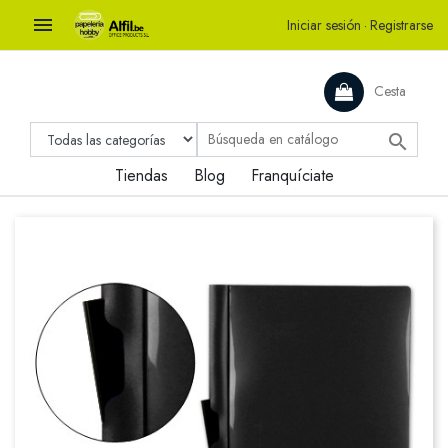

Iniciar sesión
·
Registrarse
Cesta

Tiendas
Blog
Franquíciate