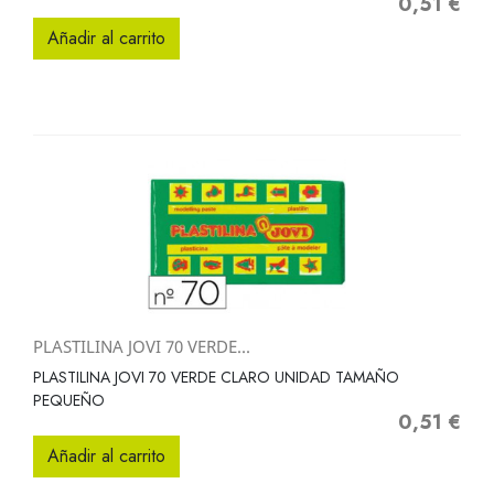
0,51 €
Precio
Añadir al carrito
PLASTILINA JOVI 70 VERDE...
PLASTILINA JOVI 70 VERDE CLARO UNIDAD TAMAÑO
PEQUEÑO
0,51 €
Precio
Añadir al carrito