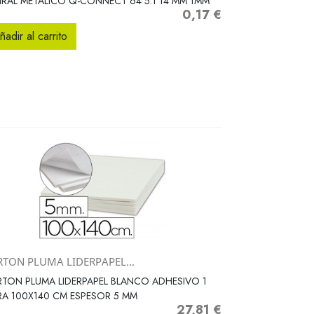
IRAL METALICO Q-CONNECT 64 5:1 14 MM 1MM
0,17 €
Precio
ñadir al carrito
RTON PLUMA LIDERPAPEL...
Vista rápida

TON PLUMA LIDERPAPEL BLANCO ADHESIVO 1
A 100X140 CM ESPESOR 5 MM
27,81 €
Precio