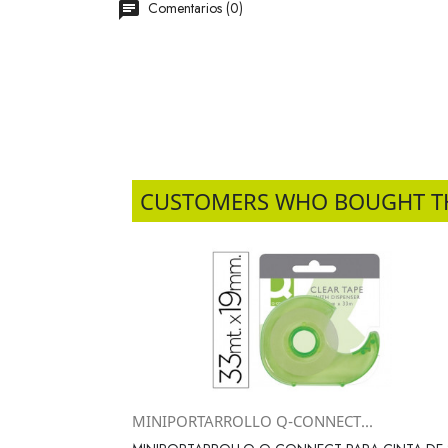
Comentarios (0)
CUSTOMERS WHO BOUGHT T
MINIPORTARROLLO Q-CONNECT...
Vista rápida
