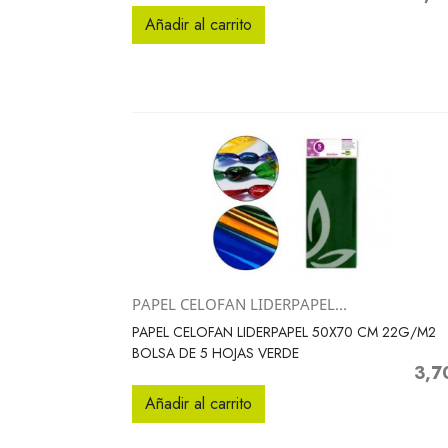
Añadir al carrito
PAPEL CELOFAN LIDERPAPEL...
Vista rápida

PAPEL CELOFAN LIDERPAPEL 50X70 CM 22G/M2
BOLSA DE 5 HOJAS VERDE
3,7
Preci
Añadir al carrito