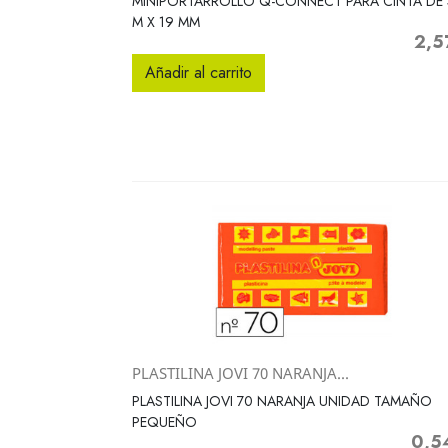
MINIPORTARROLLO Q-CONNECT PARA CINTA DE 
M X 19 MM
2,5
Preci
Añadir al carrito
PLASTILINA JOVI 70 NARANJA...
Vista rápida

PLASTILINA JOVI 70 NARANJA UNIDAD TAMAÑO
PEQUEÑO
0,5
Precio