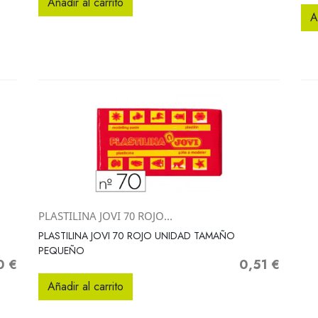
Añadir al carrito
A
PLASTILINA JOVI 70 ROJO...
Vista rápida

PLASTILINA JOVI 70 ROJO UNIDAD TAMAÑO
PEQUEÑO
0 €
0,51 €
o
Precio
Añadir al carrito