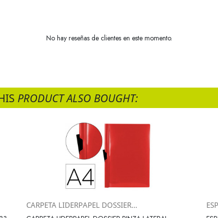
No hay reseñas de clientes en este momento.
HIS
PRODUCT ALSO BOUGHT:
CARPETA LIDERPAPEL DOSSIER...
ES
Vista rápida
