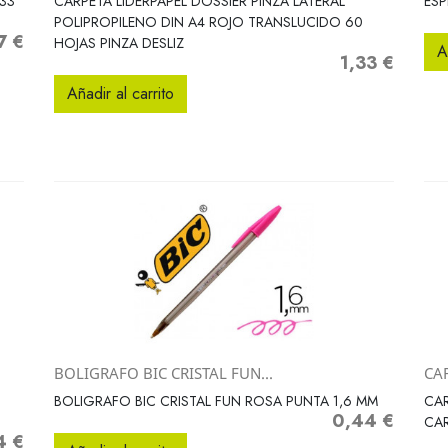
33
CARPETA LIDERPAPEL DOSSIER PINZA LATERAL
ESP
POLIPROPILENO DIN A4 ROJO TRANSLUCIDO 60
7 €
o
HOJAS PINZA DESLIZ
A
1,33 €
Precio
Añadir al carrito
BOLIGRAFO BIC CRISTAL FUN...
CA
Vista rápida

BOLIGRAFO BIC CRISTAL FUN ROSA PUNTA 1,6 MM
CAR
0,44 €
Precio
CAR
4 €