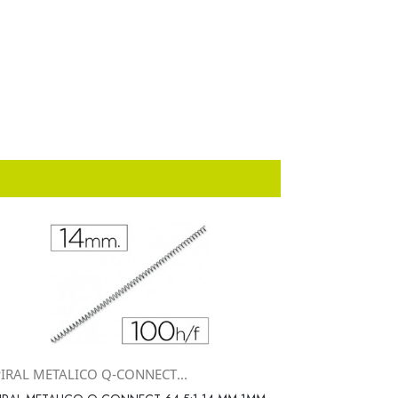
PIRAL METALICO Q-CONNECT...
Vista rápida
