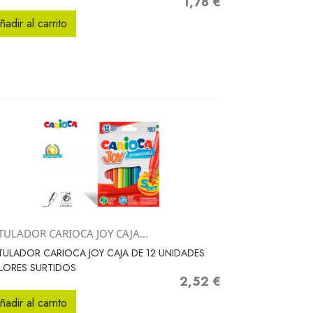
1,78 €
Precio
ñadir al carrito
TULADOR CARIOCA JOY CAJA...
Vista rápida

ULADOR CARIOCA JOY CAJA DE 12 UNIDADES
LORES SURTIDOS
2,52 €
Precio
ñadir al carrito