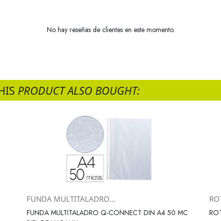
No hay reseñas de clientes en este momento.
HIS
PRODUCT ALSO BOUGHT:
FUNDA MULTITALADRO...
RO
Vista rápida

FUNDA MULTITALADRO Q-CONNECT DIN A4 50 MC
ROT