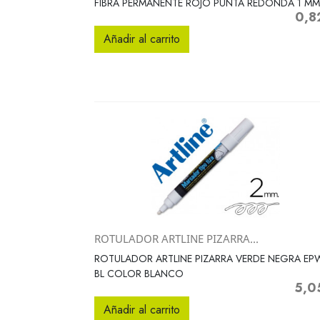
FIBRA PERMANENTE ROJO PUNTA REDONDA 1 MM
0,8
Preci
Añadir al carrito
ROTULADOR ARTLINE PIZARRA...
Vista rápida

ROTULADOR ARTLINE PIZARRA VERDE NEGRA EPW
BL COLOR BLANCO
5,0
Preci
Añadir al carrito