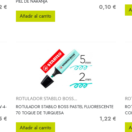
PIEL DE NARANJA
2 €
0,10 €
o
Precio
A
Añadir al carrito
ROTULADOR STABILO BOSS...
RO
Vista rápida

-4-
ROTULADOR STABILO BOSS PASTEL FLUORESCENTE
ROT
70 TOQUE DE TURQUESA
CO
5 €
1,22 €
o
Precio
Añadir al carrito
A