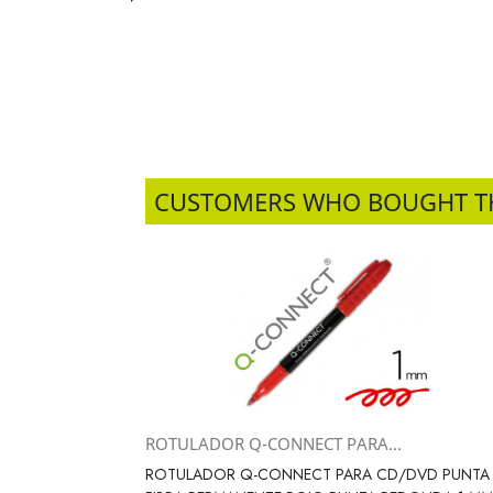
CUSTOMERS WHO BOUGHT T
ROTULADOR Q-CONNECT PARA...
Vista rápida

ROTULADOR Q-CONNECT PARA CD/DVD PUNTA