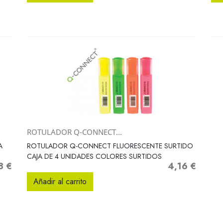
ROTULADOR Q-CONNECT...
Vista rápida

A
ROTULADOR Q-CONNECT FLUORESCENTE SURTIDO
CAJA DE 4 UNIDADES COLORES SURTIDOS
8 €
4,16 €
o
Precio
Añadir al carrito