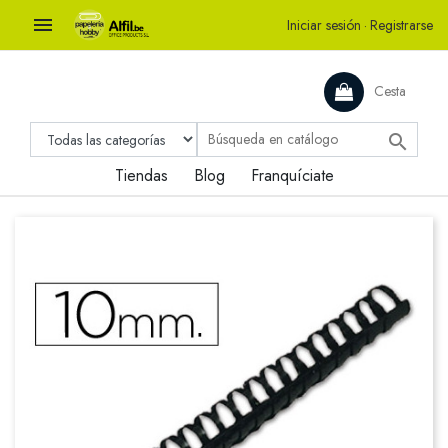

Iniciar sesión
·
Registrarse
Cesta

Tiendas
Blog
Franquíciate