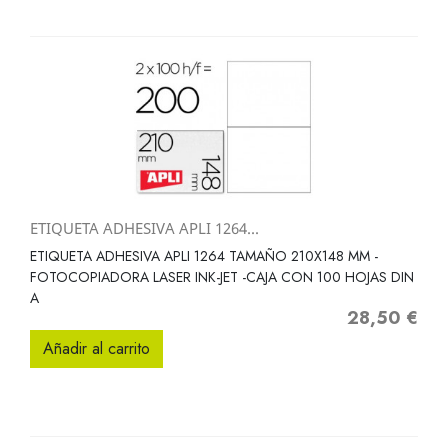
ETIQUETA ADHESIVA APLI 1264...
ETIQUETA ADHESIVA APLI 1264 TAMAÑO 210X148 MM -
FOTOCOPIADORA LASER INK-JET -CAJA CON 100 HOJAS DIN
A
28,50 €
Precio
Añadir al carrito