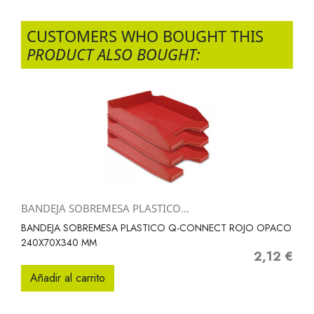
CUSTOMERS WHO BOUGHT THIS
PRODUCT ALSO BOUGHT:
BANDEJA SOBREMESA PLASTICO...
BANDEJA SOBREMESA PLASTICO Q-CONNECT ROJO OPACO
240X70X340 MM
2,12 €
Precio
Añadir al carrito