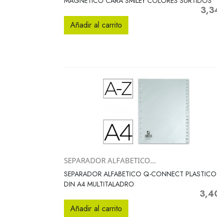
MAGNETICO CARA SMILEY COLORES SURTIDOS
3,3
Preci
Añadir al carrito
SEPARADOR ALFABETICO...
Vista rápida

SEPARADOR ALFABETICO Q-CONNECT PLASTICO
DIN A4 MULTITALADRO
3,4
Preci
Añadir al carrito