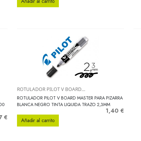
Añadir al carrito
ROTULADOR PILOT V BOARD...
Vista rápida

ROTULADOR PILOT V BOARD MASTER PARA PIZARRA
00
BLANCA NEGRO TINTA LIQUIDA TRAZO 2,3MM
1,40 €
Precio
7 €
Añadir al carrito