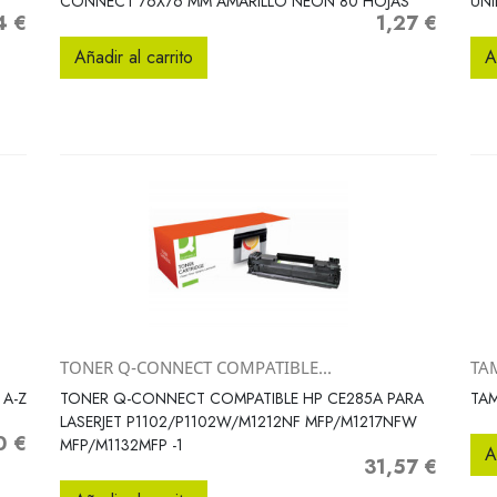
CONNECT 76X76 MM AMARILLO NEON 80 HOJAS
UN
4 €
1,27 €
o
Precio
Añadir al carrito
A
TONER Q-CONNECT COMPATIBLE...
TA
Vista rápida

 A-Z
TONER Q-CONNECT COMPATIBLE HP CE285A PARA
TAM
LASERJET P1102/P1102W/M1212NF MFP/M1217NFW
0 €
o
MFP/M1132MFP -1
A
31,57 €
Precio