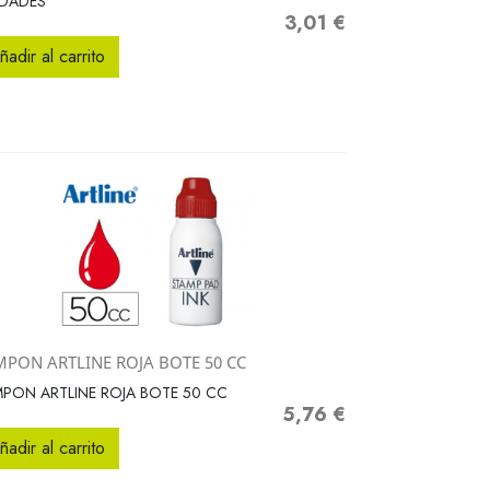
IDADES
3,01 €
Precio
ñadir al carrito
MPON ARTLINE ROJA BOTE 50 CC
Vista rápida

PON ARTLINE ROJA BOTE 50 CC
5,76 €
Precio
ñadir al carrito