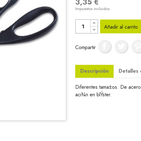
3,35 €
Impuestos incluidos
Añadir al carrito
Compartir
Descripción
Detalles
Diferentes tama±os. De acero 
aci¾n en blÝster.