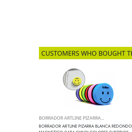
CUSTOMERS WHO BOUGHT T
BORRADOR ARTLINE PIZARRA...
Vista rápida

BORRADOR ARTLINE PIZARRA BLANCA REDONDO