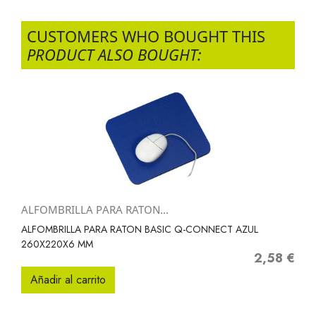
CUSTOMERS WHO BOUGHT THIS
PRODUCT ALSO BOUGHT:
ALFOMBRILLA PARA RATON...
ALFOMBRILLA PARA RATON BASIC Q-CONNECT AZUL
260X220X6 MM
2,58 €
Precio
Añadir al carrito