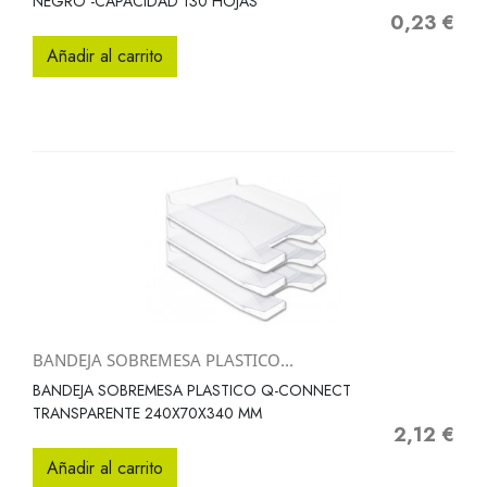
NEGRO -CAPACIDAD 130 HOJAS
0,23 €
Precio
Añadir al carrito
BANDEJA SOBREMESA PLASTICO...
BANDEJA SOBREMESA PLASTICO Q-CONNECT
TRANSPARENTE 240X70X340 MM
2,12 €
Precio
Añadir al carrito