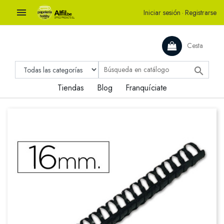

Iniciar sesión
·
Registrarse
Cesta

Tiendas
Blog
Franquíciate