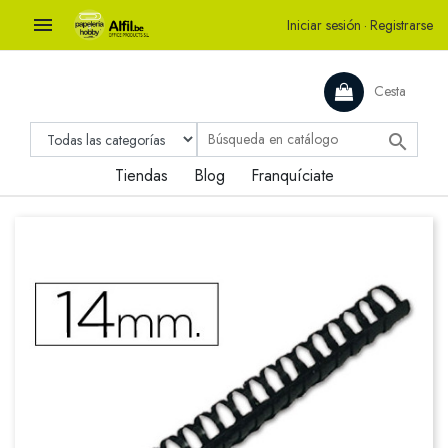

Iniciar sesión
·
Registrarse
Cesta

Tiendas
Blog
Franquíciate