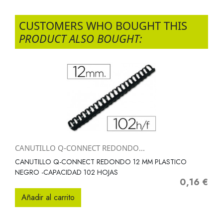
CUSTOMERS WHO BOUGHT THIS
PRODUCT ALSO BOUGHT:
CANUTILLO Q-CONNECT REDONDO...
CANUTILLO Q-CONNECT REDONDO 12 MM PLASTICO
NEGRO -CAPACIDAD 102 HOJAS
0,16 €
Precio
Añadir al carrito