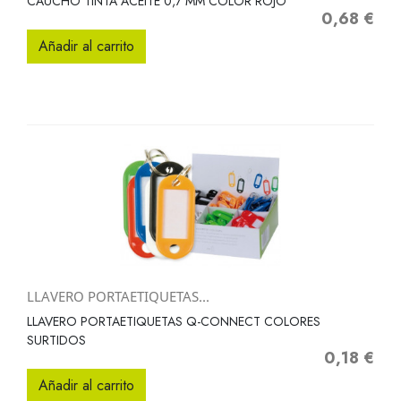
CAUCHO TINTA ACEITE 0,7 MM COLOR ROJO
0,68 €
Precio
Añadir al carrito
LLAVERO PORTAETIQUETAS...
LLAVERO PORTAETIQUETAS Q-CONNECT COLORES
SURTIDOS
0,18 €
Precio
Añadir al carrito