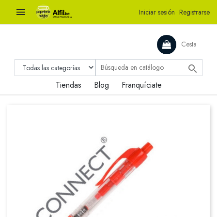

Iniciar sesión
·
Registrarse
Cesta

Tiendas
Blog
Franquíciate