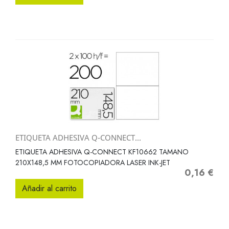
ETIQUETA ADHESIVA Q-CONNECT...
ETIQUETA ADHESIVA Q-CONNECT KF10662 TAMANO
210X148,5 MM FOTOCOPIADORA LASER INK-JET
0,16 €
Precio
Añadir al carrito