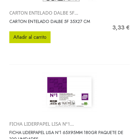
CARTON ENTELADO DALBE 5F...
CARTON ENTELADO DALBE 5F 35X27 CM
3,33 €
Precio
Añadir al carrito
FICHA LIDERPAPEL LISA Nº1...
FICHA LIDERPAPEL LISA Nº1 65X95MM 180GR PAQUETE DE