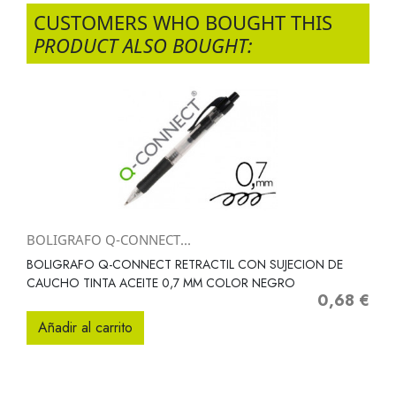
CUSTOMERS WHO BOUGHT THIS
PRODUCT ALSO BOUGHT:
BOLIGRAFO Q-CONNECT...
BOLIGRAFO Q-CONNECT RETRACTIL CON SUJECION DE
CAUCHO TINTA ACEITE 0,7 MM COLOR NEGRO
0,68 €
Precio
Añadir al carrito