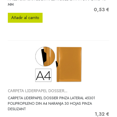
MM
0,53 €
Precio
Añadir al carrito
CARPETA LIDERPAPEL DOSSIER...
CARPETA LIDERPAPEL DOSSIER PINZA LATERAL 45301
POLIPROPILENO DIN A4 NARANJA 30 HOJAS PINZA
DESLIZANT
1,32 €
Precio