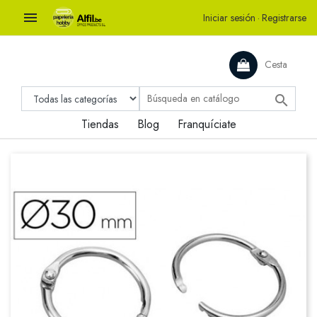

Iniciar sesión
·
Registrarse
Cesta

Tiendas
Blog
Franquíciate