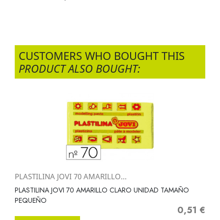
CUSTOMERS WHO BOUGHT THIS
PRODUCT ALSO BOUGHT:
PLASTILINA JOVI 70 AMARILLO...
PLASTILINA JOVI 70 AMARILLO CLARO UNIDAD TAMAÑO
PEQUEÑO
0,51 €
Precio