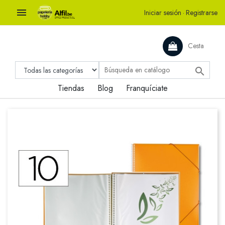

Iniciar sesión
·
Registrarse
Cesta

Tiendas
Blog
Franquíciate