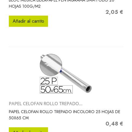
BLOC MUSICA LIDERPAPEL PENTAGRAMA 3MM FOLIO 20
HOJAS 100G/M2
2,05 €
Precio
Añadir al carrito
PAPEL CELOFAN ROLLO TREPADO...
PAPEL CELOFAN ROLLO TREPADO INCOLORO 25 HOJAS DE
50X65 CM
0,48 €
Precio