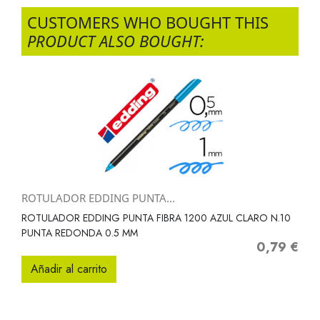
CUSTOMERS WHO BOUGHT THIS
PRODUCT ALSO BOUGHT:
ROTULADOR EDDING PUNTA...
ROTULADOR EDDING PUNTA FIBRA 1200 AZUL CLARO N.10
PUNTA REDONDA 0.5 MM
0,79 €
Precio
Añadir al carrito