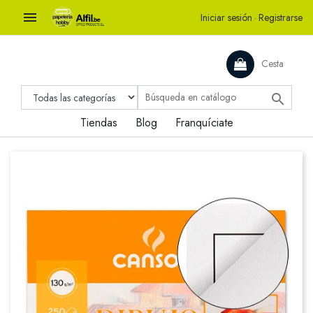

Iniciar sesión
·
Registrarse
Cesta

Tiendas
Blog
Franquíciate