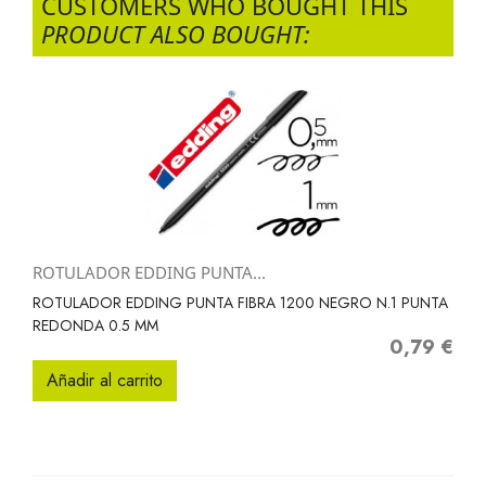
CUSTOMERS WHO BOUGHT THIS
PRODUCT ALSO BOUGHT:
ROTULADOR EDDING PUNTA...
ROTULADOR EDDING PUNTA FIBRA 1200 NEGRO N.1 PUNTA
REDONDA 0.5 MM
0,79 €
Precio
Añadir al carrito