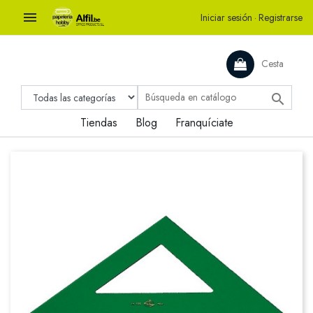

Iniciar sesión
·
Registrarse
Cesta

Tiendas
Blog
Franquíciate