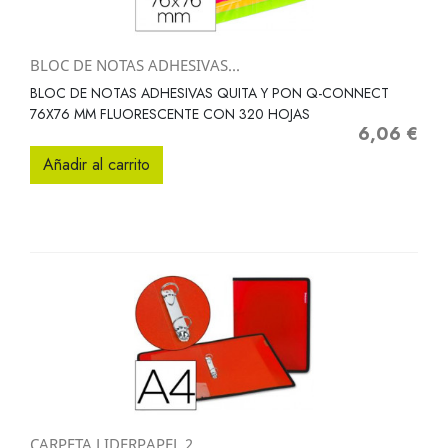
BLOC DE NOTAS ADHESIVAS...
BLOC DE NOTAS ADHESIVAS QUITA Y PON Q-CONNECT
76X76 MM FLUORESCENTE CON 320 HOJAS
6,06 €
Precio
Añadir al carrito
CARPETA LIDERPAPEL 2...