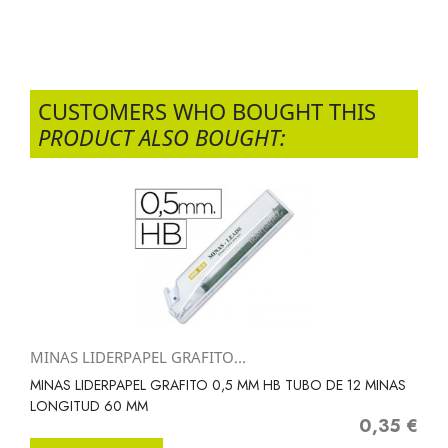
CUSTOMERS WHO BOUGHT THIS
PRODUCT ALSO BOUGHT:
MINAS LIDERPAPEL GRAFITO...
MINAS LIDERPAPEL GRAFITO 0,5 MM HB TUBO DE 12 MINAS
LONGITUD 60 MM
0,35 €
Precio