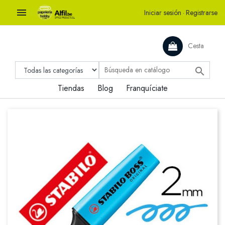

Iniciar sesión
·
Registrarse
Cesta

Tiendas
Blog
Franquíciate