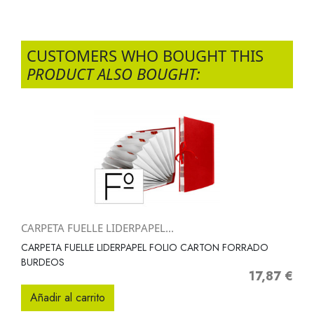
CUSTOMERS WHO BOUGHT THIS
PRODUCT ALSO BOUGHT:
CARPETA FUELLE LIDERPAPEL...
CARPETA FUELLE LIDERPAPEL FOLIO CARTON FORRADO
BURDEOS
17,87 €
Precio
Añadir al carrito