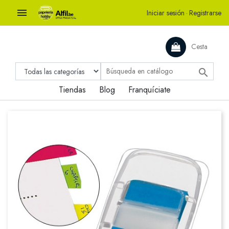

Iniciar sesión
·
Registrarse
Cesta

Tiendas
Blog
Franquíciate