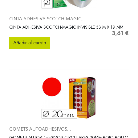
CINTA ADHESIVA SCOTCH-MAGIC...
CINTA ADHESIVA SCOTCH-MAGIC INVISIBLE 33 M X 19 MM
3,61 €
Precio
Añadir al carrito
GOMETS AUTOADHESIVOS...
GOMETS AUTOADHESIVOS CIRCULARES 20MM ROJO ROLLO