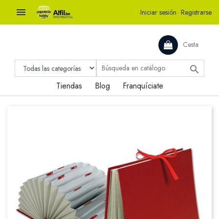

Iniciar sesión
·
Registrarse
Cesta

Tiendas
Blog
Franquíciate