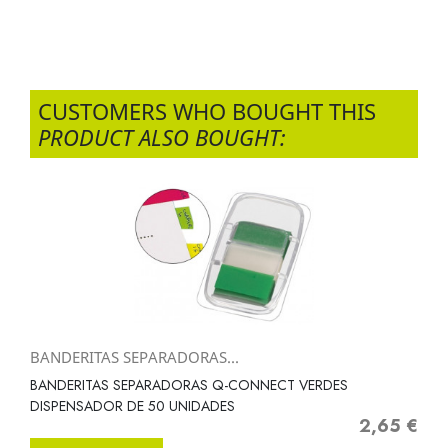
CUSTOMERS WHO BOUGHT THIS
PRODUCT ALSO BOUGHT:
BANDERITAS SEPARADORAS...
BANDERITAS SEPARADORAS Q-CONNECT VERDES
DISPENSADOR DE 50 UNIDADES
2,65 €
Precio