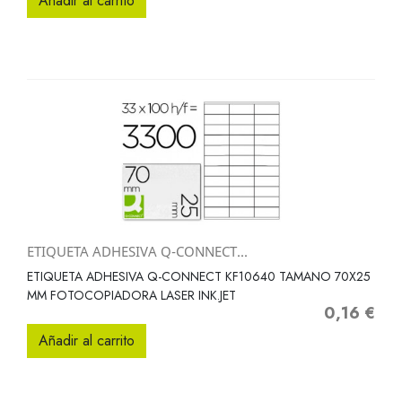
Añadir al carrito
ETIQUETA ADHESIVA Q-CONNECT...
ETIQUETA ADHESIVA Q-CONNECT KF10640 TAMANO 70X25
MM FOTOCOPIADORA LASER INK.JET
0,16 €
Precio
Añadir al carrito