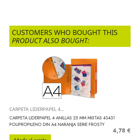
CUSTOMERS WHO BOUGHT THIS
PRODUCT ALSO BOUGHT:
CARPETA LIDERPAPEL 4...
CARPETA LIDERPAPEL 4 ANILLAS 25 MM MIXTAS 43431
POLIPROPILENO DIN A4 NARANJA SERIE FROSTY
4,78 €
Precio