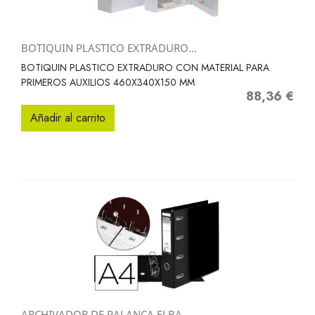
BOTIQUIN PLASTICO EXTRADURO...
BOTIQUIN PLASTICO EXTRADURO CON MATERIAL PARA
PRIMEROS AUXILIOS 460X340X150 MM
88,36 €
Precio
Añadir al carrito
ARCHIVADOR DE PALANCA ELBA...