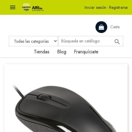

Iniciar sesión
·
Registrarse
Cesta

Tiendas
Blog
Franquíciate