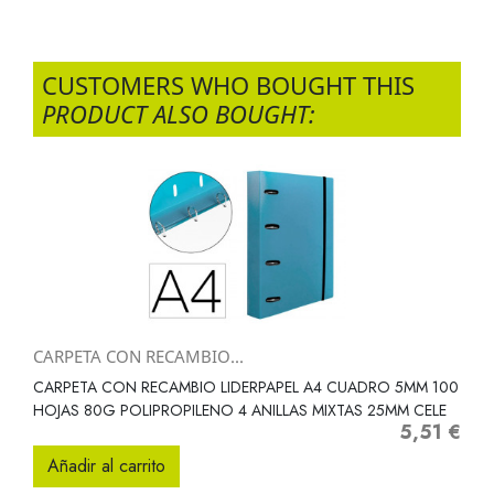
CUSTOMERS WHO BOUGHT THIS
PRODUCT ALSO BOUGHT:
CARPETA CON RECAMBIO...
CARPETA CON RECAMBIO LIDERPAPEL A4 CUADRO 5MM 100
HOJAS 80G POLIPROPILENO 4 ANILLAS MIXTAS 25MM CELE
5,51 €
Precio
Añadir al carrito